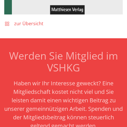
zur Übersicht
Werden Sie Mitglied im
VSHKG
Haben wir Ihr Interesse geweckt? Eine
Mitgliedschaft kostet nicht viel und Sie
leisten damit einen wichtigen Beitrag zu
unserer gemeinnützigen Arbeit.
Spenden und
der Mitgliedsbeitrag können steuerlich
geltend gemacht werden.