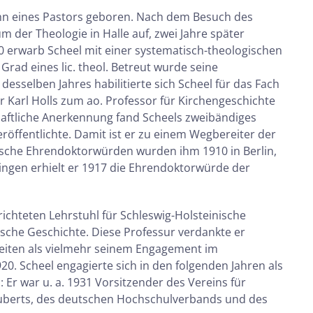
ohn eines Pastors geboren. Nach dem Besuch des
der Theologie in Halle auf, zwei Jahre später
900 erwarb Scheel mit einer systematisch-theologischen
rad eines lic. theol. Betreut wurde seine
sselben Jahres habilitierte sich Scheel für das Fach
r Karl Holls zum ao. Professor für Kirchengeschichte
haftliche Anerkennung fand Scheels zweibändiges
röffentlichte. Damit ist er zu einem Wegbereiter der
sche Ehrendoktorwürden wurden ihm 1910 in Berlin,
ingen erhielt er 1917 die Ehrendoktorwürde der
richteten Lehrstuhl für Schleswig-Holsteinische
che Geschichte. Diese Professur verdankte er
beiten als vielmehr seinem Engagement im
 Scheel engagierte sich in den folgenden Jahren als
Er war u. a. 1931 Vorsitzender des Vereins für
uberts, des deutschen Hochschulverbands und des