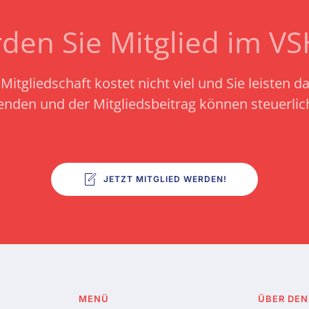
den Sie Mitglied im V
Mitgliedschaft kostet nicht viel und Sie leisten d
enden und der Mitgliedsbeitrag können steuerli
JETZT MITGLIED WERDEN!
MENÜ
ÜBER DEN