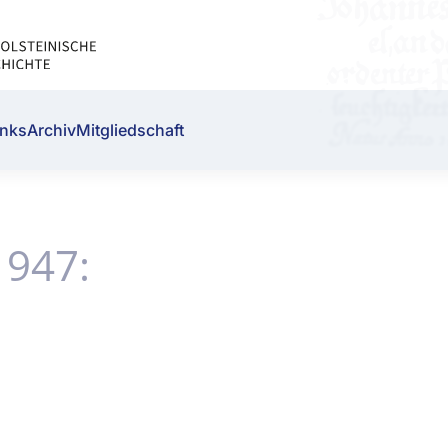
inks
Archiv
Mitgliedschaft
1947: