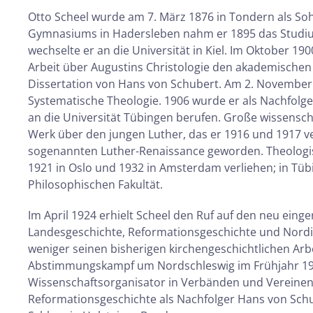
Otto Scheel wurde am 7. März 1876 in Tondern als S
Gymnasiums in Hadersleben nahm er 1895 das Studium 
wechselte er an die Universität in Kiel. Im Oktober 1
Arbeit über Augustins Christologie den akademischen G
Dissertation von Hans von Schubert. Am 2. November de
Systematische Theologie. 1906 wurde er als Nachfolge
an die Universität Tübingen berufen. Große wissensc
Werk über den jungen Luther, das er 1916 und 1917 ve
sogenannten Luther-Renaissance geworden. Theologi
1921 in Oslo und 1932 in Amsterdam verliehen; in Tüb
Philosophischen Fakultät.
Im April 1924 erhielt Scheel den Ruf auf den neu einge
Landesgeschichte, Reformationsgeschichte und Nordis
weniger seinen bisherigen kirchengeschichtlichen Ar
Abstimmungskampf um Nordschleswig im Frühjahr 1920.
Wissenschaftsorganisator in Verbänden und Vereinen: 
Reformationsgeschichte als Nachfolger Hans von Sch