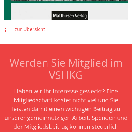
zur Übersicht
Werden Sie Mitglied im
VSHKG
Haben wir Ihr Interesse geweckt? Eine
Mitgliedschaft kostet nicht viel und Sie
leisten damit einen wichtigen Beitrag zu
unserer gemeinnützigen Arbeit.
Spenden und
der Mitgliedsbeitrag können steuerlich