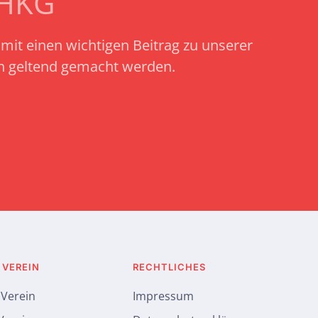
SHKG
amit einen wichtigen Beitrag zu unserer
ch geltend gemacht werden.
 VEREIN
RECHTLICHES
 Verein
Impressum