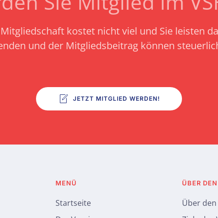
den Sie Mitglied im V
Mitgliedschaft kostet nicht viel und Sie leisten d
enden und der Mitgliedsbeitrag können steuerli
JETZT MITGLIED WERDEN!
MENÜ
ÜBER DEN
Startseite
Über den